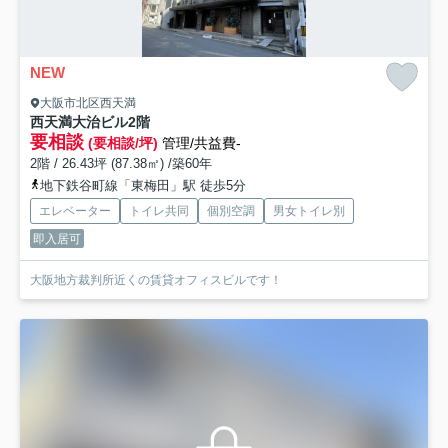
NEW
大阪市北区西天満
西天満大治ビル
2階
要相談
(要相談/坪)
管理/共益費-
2階 / 26.43坪 (87.38㎡) /築60年
地下鉄谷町線「東梅田」駅 徒歩5分
エレベーター
トイレ共同
個別空調
男女トイレ別
即入居可
大阪地方裁判所近くの賃貸オフィスビルです！