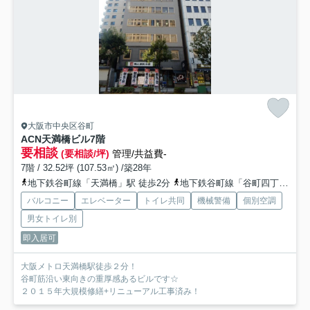
大阪市中央区谷町
ACN天満橋ビル
7階
要相談
(要相談/坪)
管理/共益費-
7階 / 32.52坪 (107.53㎡) /築28年
地下鉄谷町線「天満橋」駅 徒歩2分
地下鉄谷町線「谷町四丁目」駅 徒歩7分
バルコニー
エレベーター
トイレ共同
機械警備
個別空調
男女トイレ別
即入居可
大阪メトロ天満橋駅徒歩２分！
谷町筋沿い東向きの重厚感あるビルです☆
２０１５年大規模修繕+リニューアル工事済み！