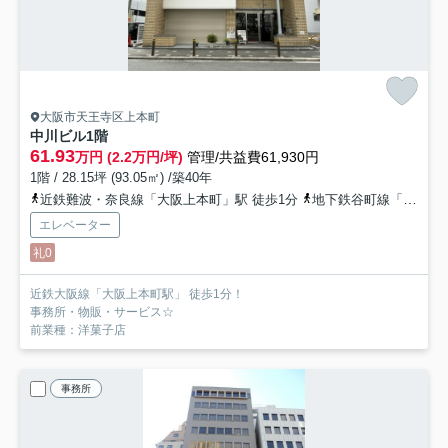
大阪市天王寺区上本町
中川ビル
1階
61.93
万円 (2.2万円/坪)
管理/共益費61,930円
1階 / 28.15坪 (93.05㎡) /築40年
近鉄難波・奈良線「大阪上本町」駅 徒歩1分
地下鉄谷町線「谷町九丁目」駅 徒歩9分
エレベーター
礼0
近鉄大阪線「大阪上本町駅」 徒歩1分！
事務所・物販・サービス☆
前業種：洋菓子店
事務所