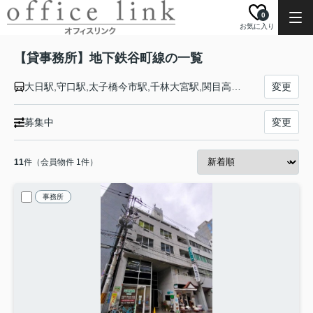
0
お気に入り
【貸事務所】地下鉄谷町線の一覧
大日駅,守口駅,太子橋今市駅,千林大宮駅,関目高殿駅,野江内代駅,都島駅,天神橋筋六丁目駅,中崎町駅,大阪駅,南森町駅,天満橋駅,谷町四丁目駅,谷町六丁目駅,谷町九丁目駅,四天王寺前夕陽ヶ丘駅,天王寺駅,阿倍野駅,文の里駅,田辺駅,駒川中野駅,平野駅,喜連瓜破駅,出戸駅,長原駅,八尾南駅
変更
募集中
変更
11
件（会員物件 1件）
事務所