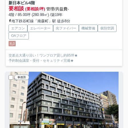
新日本ビル
4階
要相談
(要相談/坪)
管理/共益費-
4階 / 85.00坪 (280.99㎡) /築19年
地下鉄谷町線「南森町」駅 徒歩8分
エアコン
エレベーター
光ファイバー
機械警備
個別空調
OAフロア
礼0
交差点大通り沿い！ワンフロア貸し約85坪★
予約制会議室・受付・セキュリティ完備★
事務所