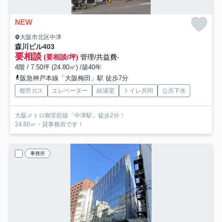
NEW
大阪市北区中津
森川ビル
403
要相談
(要相談/坪)
管理/共益費-
4階 / 7.50坪 (24.80㎡) /築40年
阪急神戸本線「大阪梅田」駅 徒歩7分
都市ガス
エレベーター
給湯室
トイレ共同
公共下水
大阪メトロ御堂筋線「中津駅」徒歩2分！
24.80㎡・貸事務所です！
事務所