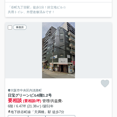
「谷町九丁目駅」徒歩1分！好立地ビル☆
共用トイレ、外壁改修済みです！
事務所
大阪市中央区内淡路町
日宝グリーンビル
6階1.2号
要相談
(要相談/坪)
管理/共益費-
6階 / 6.47坪 (21.38㎡) /築51年
地下鉄谷町線「天満橋」駅 徒歩7分