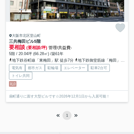
大阪市北区堂山町
三共梅田ビル
5階
要相談
(要相談/坪)
管理/共益費-
5階 / 20.04坪 (66.28㎡) /築61年
地下鉄谷町線「東梅田」駅 徒歩7分
地下鉄御堂筋線「梅田」駅 徒歩9分
電気有
都市ガス
駐輪場
エレベーター
駐車2台可
トイレ共同
礼0
扇町通りに面す大型ビルです☆2026年12月1日から入居可能！
1