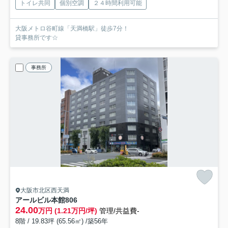
トイレ共同
個別空調
２４時間利用可能
大阪メトロ谷町線「天満橋駅」徒歩7分！
貸事務所です☆
事務所
大阪市北区西天満
アールビル本館
806
24.00
万円 (1.21万円/坪)
管理/共益費-
8階 / 19.83坪 (65.56㎡) /築56年