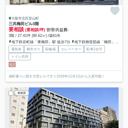
大阪市北区堂山町
三共梅田ビル
3階
要相談
(要相談/坪)
管理/共益費-
3階 / 27.41坪 (90.62㎡) /築61年
地下鉄谷町線「東梅田」駅 徒歩7分
地下鉄御堂筋線「梅田」駅 徒歩9分
電気有
都市ガス
駐輪場
エレベーター
駐車2台可
トイレ共同
礼0
扇町通りに面す大型ビルです☆2026年12月1日から入居可能！
事務所