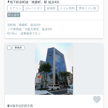
地下鉄谷町線「南森町」駅 徒歩4分
エアコン
エレベーター
給湯室
トイレ共同
男女トイレ別
即入居可
谷町線「南森町」徒歩4分
ＪＲ東西線「大阪天満宮」徒歩8分
65.56㎡・貸事務所です☆
事務所
大阪市北区西天満