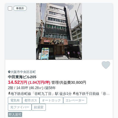
事務所
大阪市中央区谷町
中田東海ビル
205
14.52
万円 (1.04万円/坪)
管理/共益費30,800円
2階 / 14.00坪 (46.28㎡) /築58年
地下鉄谷町線「谷町九丁目」駅 徒歩1分
地下鉄千日前線「谷町九丁目」駅 徒歩1分
電気有
都市ガス
オートロック
エレベーター
光ファイバー
給湯室
即入居可